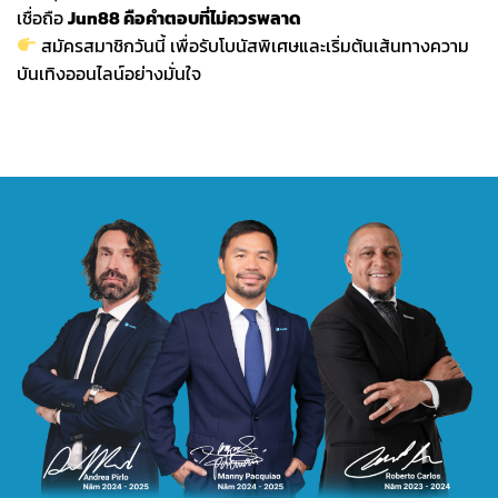
เชื่อถือ
Jun88 คือคำตอบที่ไม่ควรพลาด
สมัครสมาชิกวันนี้
เพื่อรับโบนัสพิเศษและเริ่มต้นเส้นทางความ
บันเทิงออนไลน์อย่างมั่นใจ