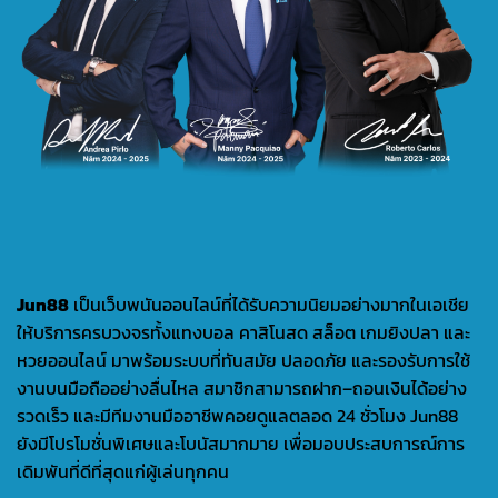
Jun88
เป็นเว็บพนันออนไลน์ที่ได้รับความนิยมอย่างมากในเอเชีย
ให้บริการครบวงจรทั้งแทงบอล คาสิโนสด สล็อต เกมยิงปลา และ
หวยออนไลน์ มาพร้อมระบบที่ทันสมัย ปลอดภัย และรองรับการใช้
งานบนมือถืออย่างลื่นไหล สมาชิกสามารถฝาก–ถอนเงินได้อย่าง
รวดเร็ว และมีทีมงานมืออาชีพคอยดูแลตลอด 24 ชั่วโมง Jun88
ยังมีโปรโมชั่นพิเศษและโบนัสมากมาย เพื่อมอบประสบการณ์การ
เดิมพันที่ดีที่สุดแก่ผู้เล่นทุกคน